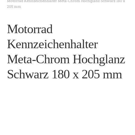
c
Motorrad Kennzeichenhalter Meta-Chrom Hochglanz Schwarz 180 x
205 mm
h
e
Motorrad
n
Kennzeichenhalter
b
Meta-Chrom Hochglanz
i
e
Schwarz 180 x 205 mm
n
e
.
d
e