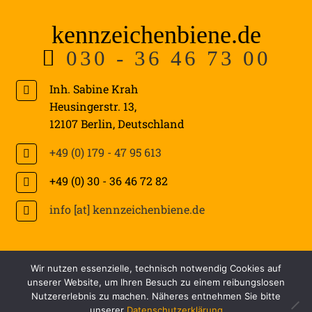
kennzeichenbiene.de
030 - 36 46 73 00
Inh. Sabine Krah
Heusingerstr. 13
,
12107
Berlin
,
Deutschland
+49 (0) 179 - 47 95 613
+49 (0) 30 - 36 46 72 82
info [at] kennzeichenbiene.de
W
B
Wir nutzen essenzielle, technisch notwendig Cookies auf
unserer Website, um Ihren Besuch zu einem reibungslosen
i
e
Nutzererlebnis zu machen. Näheres entnehmen Sie bitte
© 2026 kennzeichenbiene.de - Made with
&
by
MelG
r
z
unserer
Datenschutzerklärung