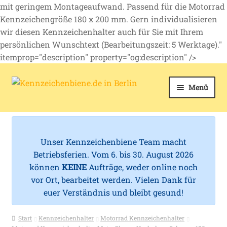
mit geringem Montageaufwand. Passend für die Motorrad
Kennzeichengröße 180 x 200 mm. Gern individualisieren
wir diesen Kennzeichenhalter auch für Sie mit Ihrem
persönlichen Wunschtext (Bearbeitungszeit: 5 Werktage)."
itemprop="description" property="og:description" />
Zur
Zum
Menü
k
Navigation
Inhalt
springen
springen
Kfz-Kennzeichen
e
n
Kennzeichenhalter
Unser Kennzeichenbiene Team macht
n
Betriebsferien. Vom 6. bis 30. August 2026
Mehr Schilder
können
KEINE
Aufträge, weder online noch
z
vor Ort, bearbeitet werden. Vielen Dank für
e
euer Verständnis und bleibt gesund!
Zubehör
i
Start
Kennzeichenhalter
Motorrad Kennzeichenhalter
Service