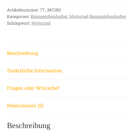
Chrom
Hochglanz
Artikelnummer:
77_MC180
Kategorien:
Kennzeichenhalter
,
Motorrad Kennzeichenhalter
Schwarz
Schlagwort:
Motorrad
180
x
205
mm
Beschreibung
Menge
Zusätzliche Information
Fragen oder Wünsche?
Rezensionen (0)
Beschreibung