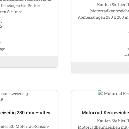
der
Kaufen Sie hier I
beliebigen Größe. Bei
Produktseite
Motorradkennzeichen
en Sie uns!
gewählt
Abmessungen 280 x 200 mm
werden
€
n
age
Li
Dieses
n
Produkt
weist
mehrere
Varianten
auf.
Die
Optionen
können
izeilig 280 mm – altes
Motorrad Kennzeichen
auf
Kaufen Sie hier I
der
erendes EU Motorrad-Saison-
Motorradkennzeichen mit
Produktseite