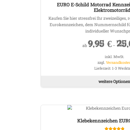
EURO E-Schild Motorrad Kennzeic
Elektromotorrä
Kaufen Sie hier stressfrei Ihr zweizeiliges,
Eurokennzeichen, dem Nummernschild für
individueller Wunschp
9,95
€
25
ab
–
inkl. MwSt.
zzgl.
Versandkoste
Lieferzeit:
1-3 Werkt
weitere Optione
Klebekennzeichen EURO