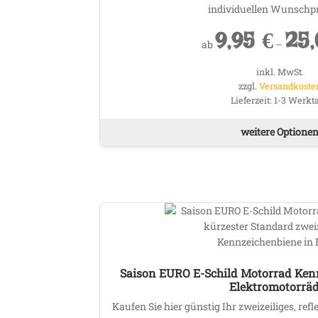
individuellen Wunschp
9,95
€
25
ab
–
inkl. MwSt.
zzgl.
Versandkoste
Lieferzeit:
1-3 Werkt
weitere Optione
Saison EURO E-Schild Motorrad Kenn
Elektromotorrä
Kaufen Sie hier günstig Ihr zweizeiliges, re