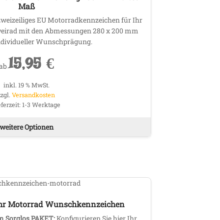
Maß
 zweizeiliges EU Motorradkennzeichen für Ihr
 Zweirad mit den Abmessungen 280 x 200 mm
ndividueller Wunschprägung.
15,95
€
ab
inkl. 19 % MwSt.
zzgl.
Versandkosten
eferzeit:
1-3 Werktage
weitere Optionen
 Ihr Motorrad Wunschkennzeichen
 Sorglos PAKET:
Konfigurieren Sie hier Ihr