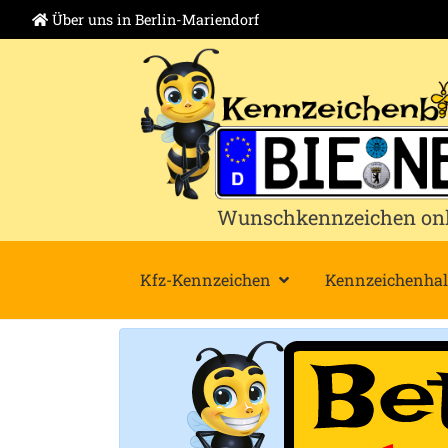
Über uns in Berlin-Mariendorf
Zur
Zum
Navigation
Inhalt
springen
springen
Wunschkennzeichen onlin
Kfz-Kennzeichen
Kennzeichenhal