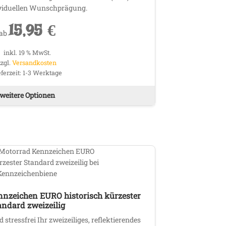
ividuellen Wunschprägung.
15,95
€
ab
inkl. 19 % MwSt.
zzgl.
Versandkosten
eferzeit:
1-3 Werktage
weitere Optionen
nnzeichen EURO historisch kürzester
andard zweizeilig
 stressfrei Ihr zweizeiliges, reflektierendes