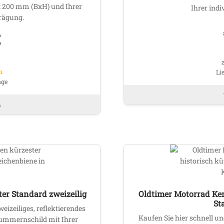
 200 mm (BxH) und Ihrer
Ihrer ind
gewählt
rägung.
werden
€
n
Li
age
n
r Standard zweizeilig
Oldtimer Motorrad Ke
St
weizeiliges, reflektierendes
Kaufen Sie hier schnell und
ummernschild mit Ihrer