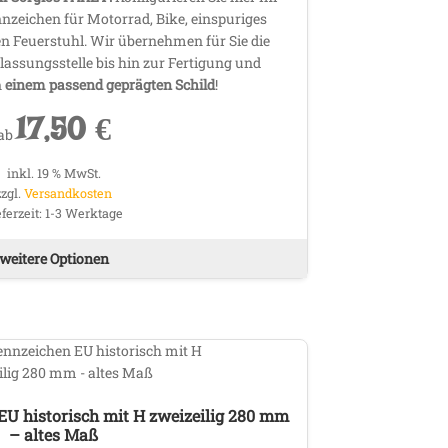
zeichen für Motorrad, Bike, einspuriges
en Feuerstuhl. Wir übernehmen für Sie die
lassungsstelle bis hin zur Fertigung und
n
einem passend geprägten Schild
!
17,50
€
ab
inkl. 19 % MwSt.
zzgl.
Versandkosten
eferzeit:
1-3 Werktage
weitere Optionen
U historisch mit H zweizeilig 280 mm
– altes Maß