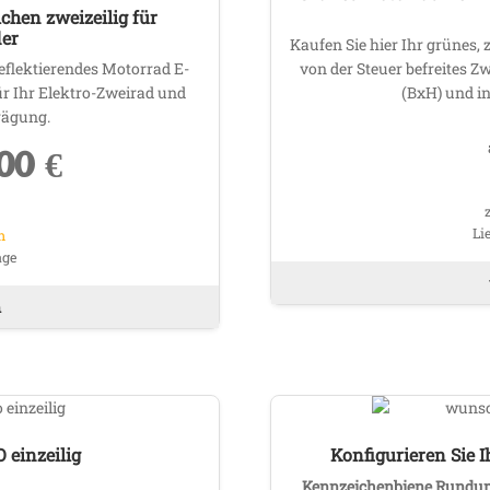
hen zweizeilig für
der
Kaufen Sie hier Ihr grünes,
 reflektierendes Motorrad E-
von der Steuer befreites
 Ihr Elektro-Zweirad und
(BxH) und i
rägung.
,00
€
Li
n
age
Dieses
n
Produkt
weist
mehrere
Varianten
auf.
Die
 einzeilig
Konfigurieren Sie
Optionen
Kennzeichenbiene Rundum
können