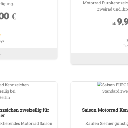
Motorrad Eurokennzeich
rägung.
Zweirad und Ihr
,00
€
9,
ab
n
age
Li
Dieses
n
Produkt
weist
mehrere
Varianten
auf.
Die
Optionen
können
auf
zeichen zweizeilig für
Saison Motorrad Ken
der
der
Produktseite
flektierendes Motorrad Saison
Kaufen Sie hier günstig
gewählt