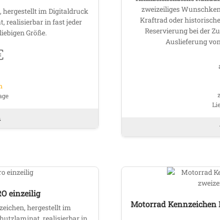
zweizeiliges Wunschkenn
auf
hergestellt im Digitaldruck
Kraftrad oder historisch
der
 realisierbar in fast jeder
Reservierung bei der Zu
Produktseite
iebigen Größe.
Auslieferung vo
gewählt
€
werden
n
age
Li
Dieses
n
Produkt
weist
mehrere
Varianten
auf.
Die
Optionen
 einzeilig
können
Motorrad Kennzeichen E
eichen, hergestellt im
auf
chutzlaminat, realisierbar in