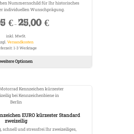
en Nummernschild für Ihr historisches
er individuellen Wunschprägung.
95
€
25,00
€
–
inkl. MwSt.
zzgl.
Versandkosten
eferzeit:
1-3 Werktage
Dieses
weitere Optionen
Produkt
weist
mehrere
Varianten
auf.
Die
Optionen
können
nzeichen EURO kürzester Standard
auf
zweizeilig
der
, schnell und stressfrei Ihr zweizeiliges,
Produktseite