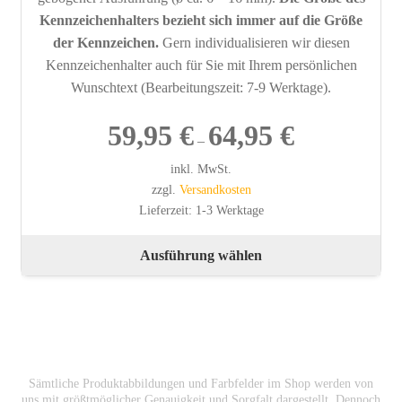
Kennzeichenhalters bezieht sich immer auf die Größe
der Kennzeichen.
Gern individualisieren wir diesen
Kennzeichenhalter auch für Sie mit Ihrem persönlichen
Wunschtext (Bearbeitungszeit: 7-9 Werktage).
59,95
€
64,95
€
–
inkl. MwSt.
zzgl.
Versandkosten
Lieferzeit:
1-3 Werktage
Die
Ausführung wählen
Pro
wei
meh
Var
auf.
Die
Sämtliche Produktabbildungen und Farbfelder im Shop werden von
uns mit größtmöglicher Genauigkeit und Sorgfalt dargestellt. Dennoch