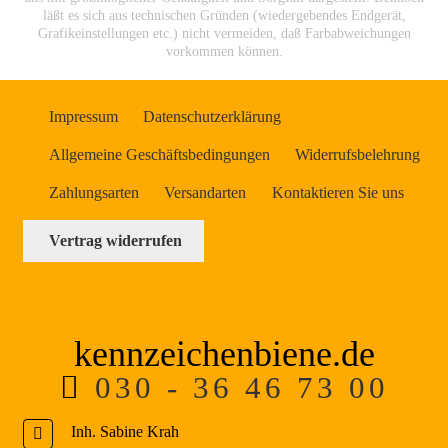
Opt
läßt es sich aus technischen Gründen (wiedergebendes Endgerät,
kön
Grafikeinstellungen etc.) nicht vermeiden, daß Farbabweichungen
auf
vorkommen können.
der
Pro
Impressum
Datenschutzerklärung
gew
wer
Allgemeine Geschäftsbedingungen
Widerrufsbelehrung
Zahlungsarten
Versandarten
Kontaktieren Sie uns
Vertrag widerrufen
kennzeichenbiene.de
030 - 36 46 73 00
Inh. Sabine Krah