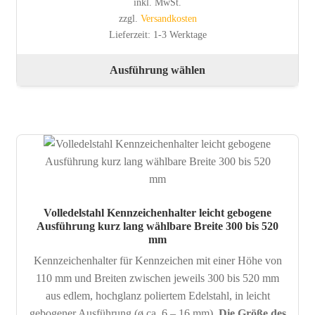
inkl. MwSt.
zzgl.
Versandkosten
Lieferzeit:
1-3 Werktage
Die
Ausführung wählen
Pro
wei
meh
Var
auf.
Die
Opt
kön
Volledelstahl Kennzeichenhalter leicht gebogene
auf
Ausführung kurz lang wählbare Breite 300 bis 520
der
mm
Pro
Kennzeichenhalter für Kennzeichen mit einer Höhe von
gew
110 mm und Breiten zwischen jeweils 300 bis 520 mm
wer
aus edlem, hochglanz poliertem Edelstahl, in leicht
gebogener Ausführung (ø ca. 6 – 16 mm).
Die Größe des