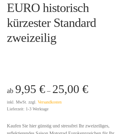
n
EURO historisch
b
kürzester Standard
i
e
zweizeilig
n
e
.
d
9,95
€
25,00
€
e
ab
–
inkl. MwSt.
zzgl.
Versandkosten
Lieferzeit:
1-3 Werktage
Kaufen Sie hier günstig und stressfrei Ihr zweizeiliges,
reflektierendes Saison Motorrad Eurokennzeichen für Ihr