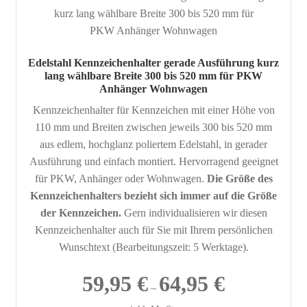
auf.
Die
Opt
kön
Edelstahl Kennzeichenhalter gerade Ausführung kurz
auf
lang wählbare Breite 300 bis 520 mm für PKW
der
Anhänger Wohnwagen
Pro
Kennzeichenhalter für Kennzeichen mit einer Höhe von
gew
110 mm und Breiten zwischen jeweils 300 bis 520 mm
wer
aus edlem, hochglanz poliertem Edelstahl, in gerader
Ausführung und einfach montiert. Hervorragend geeignet
für PKW, Anhänger oder Wohnwagen.
Die Größe des
Kennzeichenhalters bezieht sich immer auf die Größe
der Kennzeichen.
Gern individualisieren wir diesen
Kennzeichenhalter auch für Sie mit Ihrem persönlichen
Wunschtext (Bearbeitungszeit: 5 Werktage).
59,95
€
64,95
€
–