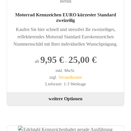
Motorrad Kennzeichen EURO kürzester Standard
zweizeilig
Kaufen Sie hier schnell und stressfrei Ihr zweizeiliges,
reflektierendes Motorrad Standard Eurokennzeichen
Nummernschild mit Ihrer individuellen Wunschprägung.
9,95
€
25,00
€
ab
–
inkl. MwSt.
zzgl.
Versandkosten
Lieferzeit:
1-3 Werktage
Die
weitere Optionen
Pro
wei
meh
Var