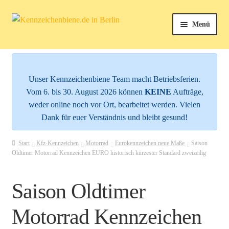
Zur
Zum
Menü
k
Navigation
Inhalt
springen
springen
Unterm
Kfz-Kennzeichen
e
öffnen
n
Unterm
Kennzeichenhalter
Unser Kennzeichenbiene Team macht Betriebsferien.
öffnen
n
Vom 6. bis 30. August 2026 können
KEINE
Aufträge,
Unterm
Mehr Schilder
weder online noch vor Ort, bearbeitet werden. Vielen
z
öffnen
Dank für euer Verständnis und bleibt gesund!
e
Zubehör
Start
Kfz-Kennzeichen
Motorrad
Eurokennzeichen neue Maße
Saison
i
Oldtimer Motorrad Kennzeichen EURO historisch kürzester Standard zweizeilig
Service
c
Saison Oldtimer
h
e
Motorrad Kennzeichen