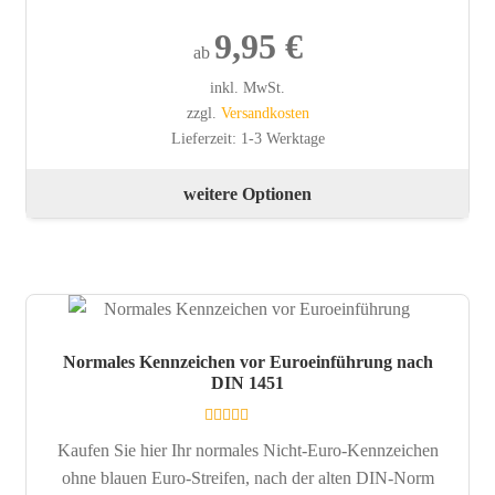
9,95
€
ab
inkl. MwSt.
zzgl.
Versandkosten
Lieferzeit:
1-3 Werktage
Die
weitere Optionen
Pro
wei
meh
Var
auf.
Die
Normales Kennzeichen vor Euroeinführung nach
Opt
DIN 1451
kön
auf
Bewertet mit
Kaufen Sie hier Ihr normales Nicht-Euro-Kennzeichen
der
5.00
von 5
ohne blauen Euro-Streifen, nach der alten DIN-Norm
Pro