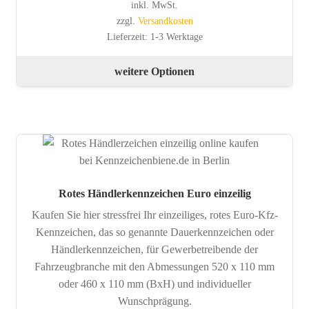
inkl. MwSt.
zzgl.
Versandkosten
Lieferzeit:
1-3 Werktage
Die
weitere Optionen
Pro
wei
meh
Var
auf.
Die
Opt
Rotes Händlerkennzeichen Euro einzeilig
kön
Kaufen Sie hier stressfrei Ihr einzeiliges, rotes Euro-Kfz-
auf
Kennzeichen, das so genannte Dauerkennzeichen oder
der
Händlerkennzeichen, für Gewerbetreibende der
Pro
Fahrzeugbranche mit den Abmessungen 520 x 110 mm
gew
oder 460 x 110 mm (BxH) und individueller
wer
Wunschprägung.