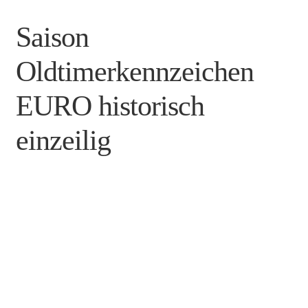
h
e
Saison
n
Oldtimerkennzeichen
b
EURO historisch
i
e
einzeilig
n
e
.
d
e