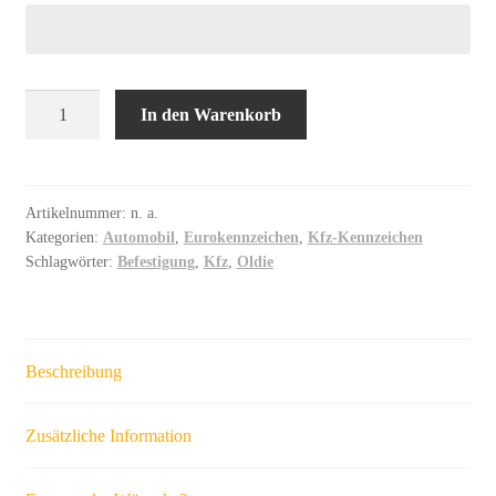
Saison
In den Warenkorb
Oldtimerkennzeichen
EURO
historisch
einzeilig
Artikelnummer:
n. a.
Kategorien:
Automobil
,
Eurokennzeichen
,
Kfz-Kennzeichen
Menge
Schlagwörter:
Befestigung
,
Kfz
,
Oldie
Beschreibung
Zusätzliche Information