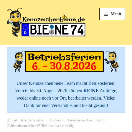
Zur
Zum
Menü
Navigation
Inhalt
springen
springen
k
Unterm
Kfz-Kennzeichen
öffnen
e
Unterm
Kennzeichenhalter
n
öffnen
n
Unterm
Mehr Schilder
öffnen
Unser Kennzeichenbiene Team macht Betriebsferien.
z
Vom 6. bis 30. August 2026 können
KEINE
Aufträge,
Zubehör
e
weder online noch vor Ort, bearbeitet werden. Vielen
Dank für euer Verständnis und bleibt gesund!
i
Service
c
Start
Kfz-Kennzeichen
Automobil
Eurokennzeichen
Saison
Oldtimerkennzeichen EURO historisch einzeilig