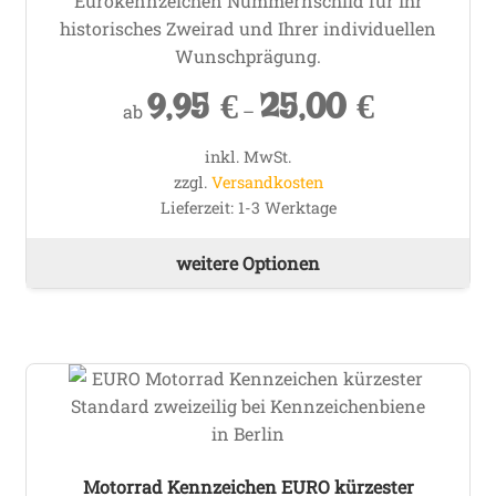
Eurokennzeichen Nummernschild für Ihr
historisches Zweirad und Ihrer individuellen
Wunschprägung.
9,95
€
25,00
€
ab
–
inkl. MwSt.
zzgl.
Versandkosten
Lieferzeit:
1-3 Werktage
Die
weitere Optionen
Pr
wei
me
Va
auf
Die
Op
kö
Motorrad Kennzeichen EURO kürzester