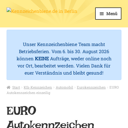
Zur
Zum
Menü
k
Navigation
Inhalt
springen
springen
Unter
Kfz-Kennzeichen
e
öffnen
n
Unter
Kennzeichenhalter
Unser Kennzeichenbiene Team macht
öffnen
n
Betriebsferien. Vom 6. bis 30. August 2026
Unter
Mehr Schilder
können
KEINE
Aufträge, weder online noch
z
öffnen
vor Ort, bearbeitet werden. Vielen Dank für
e
euer Verständnis und bleibt gesund!
Zubehör
i
Start
Kfz-Kennzeichen
Automobil
Eurokennzeichen
EURO
Service
c
Autokennzeichen einzeilig
h
EURO
e