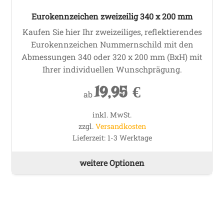
Op
Eurokennzeichen zweizeilig 340 x 200 mm
kö
Kaufen Sie hier Ihr zweizeiliges, reflektierendes
au
Eurokennzeichen Nummernschild mit den
de
Abmessungen 340 oder 320 x 200 mm (BxH) mit
Pro
Ihrer individuellen Wunschprägung.
ge
we
19,95
€
ab
inkl. MwSt.
zzgl.
Versandkosten
Lieferzeit:
1-3 Werktage
Die
weitere Optionen
Pr
wei
me
Va
auf