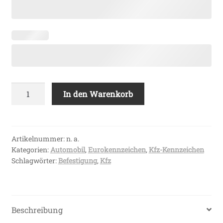
EURO
In den Warenkorb
Autokennzeichen
einzeilig
Menge
Artikelnummer:
n. a.
Kategorien:
Automobil
,
Eurokennzeichen
,
Kfz-Kennzeichen
Schlagwörter:
Befestigung
,
Kfz
Beschreibung