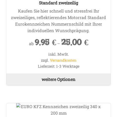
au
Standard zweizeilig
de
Kaufen Sie hier schnell und stressfrei Ihr
Pro
zweizeiliges, reflektierendes Motorrad Standard
ge
Eurokennzeichen Nummernschild mit Ihrer
we
individuellen Wunschprägung.
9,95
€
25,00
€
ab
–
inkl. MwSt.
zzgl.
Versandkosten
Lieferzeit:
1-3 Werktage
Die
weitere Optionen
Pr
wei
me
Va
auf
Die