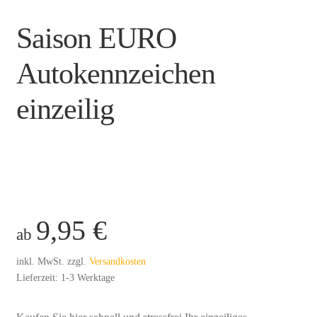
h
e
Saison EURO
n
Autokennzeichen
b
einzeilig
i
e
n
e
.
9,95
€
ab
d
inkl. MwSt.
zzgl.
Versandkosten
e
Lieferzeit:
1-3 Werktage