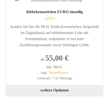
auf.
Die
Klebekennzeichen EURO einzeilig
Opt
kön
Bewertet mit
Kaufen Sie hier Ihr PKW Klebe-Kennzeichen, hergestellt
auf
5.00
von 5
im Digitaldruck auf reflektierender Folie mit
der
Schutzlaminat, realisierbar in fast jeder
Pro
Ausführungsvariante sowie beliebigen Größe.
gew
wer
55,00
€
ab
inkl. MwSt.
zzgl.
Versandkosten
Lieferzeit:
7-11 Werktage
Die
weitere Optionen
Pro
wei
meh