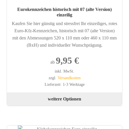
Eurokennzeichen historisch mit 07 (alte Version)
einzeilig
Kaufen Sie hier günstig und stressfrei Ihr einzeiliges, rotes
Euro-Kfz-Kennzeichen, historisch mit 07 (alte Version)
mit den Abmessungen 520 x 110 mm oder 460 x 110 mm
(BxH) und individueller Wunschprägung.
9,95
€
ab
inkl. MwSt.
zzgl.
Versandkosten
Lieferzeit:
1-3 Werktage
Die
weitere Optionen
Pro
wei
meh
Var