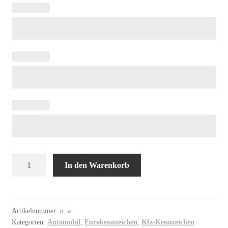
Saison
In den Warenkorb
EURO
Autokennzeichen
einzeilig
Menge
Artikelnummer:
n. a.
Kategorien:
Automobil
,
Eurokennzeichen
,
Kfz-Kennzeichen