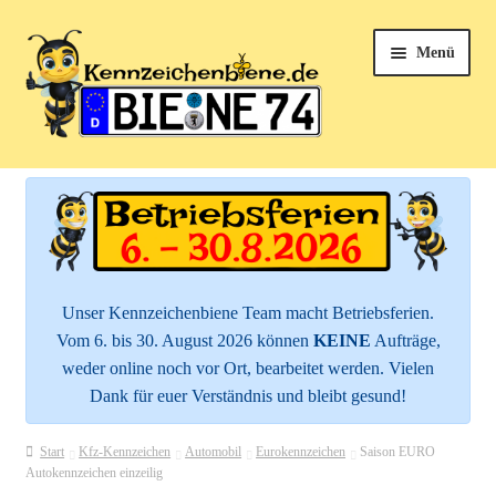
Zur
Zum
Menü
Navigation
Inhalt
springen
springen
k
Unterm
Kfz-Kennzeichen
öffnen
e
Unterm
Kennzeichenhalter
n
öffnen
n
Unterm
Mehr Schilder
öffnen
Unser Kennzeichenbiene Team macht Betriebsferien.
z
Vom 6. bis 30. August 2026 können
KEINE
Aufträge,
Zubehör
e
weder online noch vor Ort, bearbeitet werden. Vielen
Dank für euer Verständnis und bleibt gesund!
i
Service
c
Start
Kfz-Kennzeichen
Automobil
Eurokennzeichen
Saison EURO
Autokennzeichen einzeilig