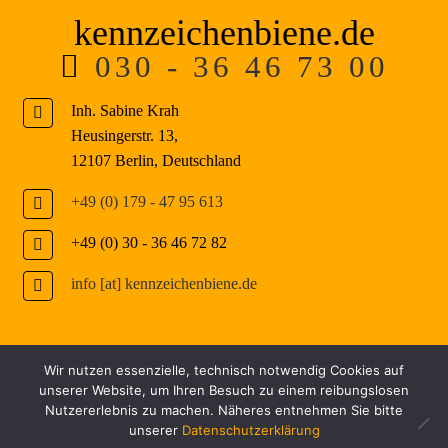
kennzeichenbiene.de
030 - 36 46 73 00
Inh. Sabine Krah
Heusingerstr. 13
,
12107
Berlin
,
Deutschland
+49 (0) 179 - 47 95 613
+49 (0) 30 - 36 46 72 82
info [at] kennzeichenbiene.de
W
B
Wir nutzen essenzielle, technisch notwendig Cookies auf
unserer Website, um Ihren Besuch zu einem reibungslosen
i
e
Nutzererlebnis zu machen. Näheres entnehmen Sie bitte
© 2026 kennzeichenbiene.de - Made with
&
by
MelG
r
z
unserer
Datenschutzerklärung
v
a