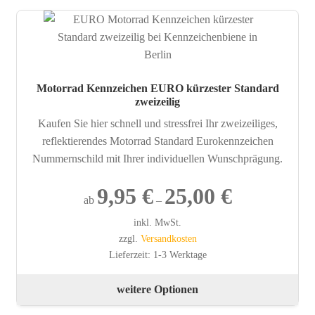
Var
auf.
Die
Opt
kön
Motorrad Kennzeichen EURO kürzester Standard
auf
zweizeilig
der
Kaufen Sie hier schnell und stressfrei Ihr zweizeiliges,
Pro
reflektierendes Motorrad Standard Eurokennzeichen
gew
Nummernschild mit Ihrer individuellen Wunschprägung.
wer
9,95
€
25,00
€
ab
–
inkl. MwSt.
zzgl.
Versandkosten
Lieferzeit:
1-3 Werktage
Die
weitere Optionen
Pro