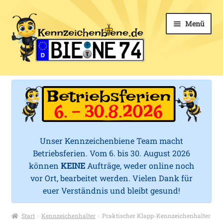
Zur
Zum
Menü
Navigation
Inhalt
springen
springen
k
Unter
Kfz-Kennzeichen
e
öffnen
Unter
Kennzeichenhalter
n
öffnen
n
Unter
Mehr Schilder
öffnen
Unser Kennzeichenbiene Team macht
z
Betriebsferien. Vom 6. bis 30. August 2026
Zubehör
e
können
KEINE
Aufträge, weder online noch
vor Ort, bearbeitet werden. Vielen Dank für
i
Service
euer Verständnis und bleibt gesund!
c
Start
Kennzeichenhalter
Praktischer Klapp-Kennzeichenhalter
h