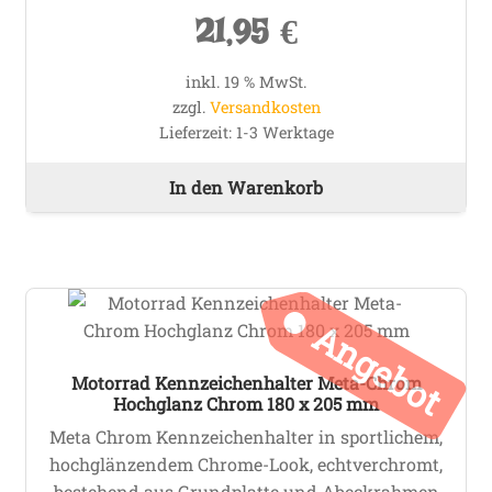
21,95
€
inkl. 19 % MwSt.
zzgl.
Versandkosten
Lieferzeit:
1-3 Werktage
In den Warenkorb
Angebot
Motorrad Kennzeichenhalter Meta-Chrom
Hochglanz Chrom 180 x 205 mm
Meta Chrom Kennzeichenhalter in sportlichem,
hochglänzendem Chrome-Look, echtverchromt,
bestehend aus Grundplatte und Abeckrahmen