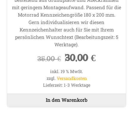
mit geringem Montageaufwand
. Passend für die
Motorrad Kennzeichengröße 180 x 200 mm.
Gern individualisieren wir diesen
Kennzeichenhalter auch für Sie mit Ihrem
persönlichen Wunschtext (Bearbeitungszeit: 5
Werktage).
30,00
€
Ursprünglicher
Aktueller
35,00
€
Preis
Preis
war:
ist:
inkl. 19 % MwSt.
zzgl.
Versandkosten
35,00 €
30,00 €.
Lieferzeit:
1-3 Werktage
In den Warenkorb