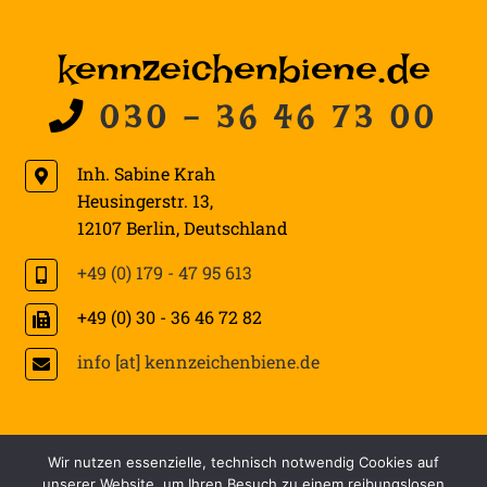
kennzeichenbiene.de
030 - 36 46 73 00
Inh. Sabine Krah
Heusingerstr. 13
,
12107
Berlin
,
Deutschland
+49 (0) 179 - 47 95 613
+49 (0) 30 - 36 46 72 82
info [at] kennzeichenbiene.de
W
B
Wir nutzen essenzielle, technisch notwendig Cookies auf
i
e
unserer Website, um Ihren Besuch zu einem reibungslosen