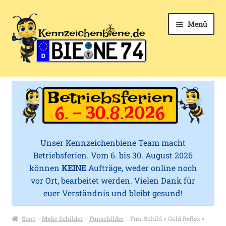
Zur
Zum
Menü
Navigation
Inhalt
springen
springen
k
Unter
Kfz-Kennzeichen
e
öffnen
Unter
Kennzeichenhalter
n
öffnen
n
Unter
Mehr Schilder
öffnen
Unser Kennzeichenbiene Team macht
z
Betriebsferien. Vom 6. bis 30. August 2026
Zubehör
e
können
KEINE
Aufträge, weder online noch
vor Ort, bearbeitet werden. Vielen Dank für
i
Service
euer Verständnis und bleibt gesund!
c
Start
Mehr Schilder
Funschilder
Fun-Schild » Gold Reflex «
h