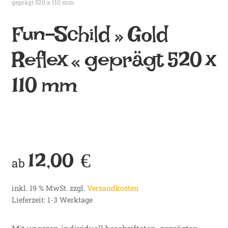
geprägt 520 x 110 mm
e
Fun-Schild » Gold
n
b
Reflex « geprägt 520 x
i
110 mm
e
n
e
.
12,00
€
ab
d
e
inkl. 19 % MwSt.
zzgl.
Versandkosten
Lieferzeit:
1-3 Werktage