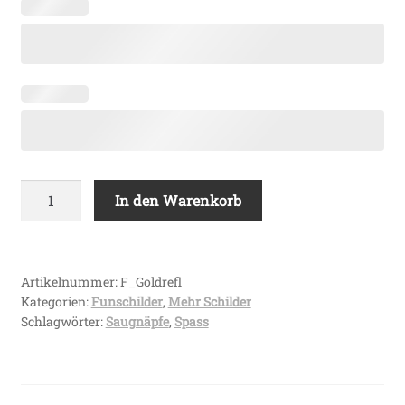
Fun-
In den Warenkorb
Schild
»
Gold
Reflex
Artikelnummer:
F_Goldrefl
Kategorien:
Funschilder
,
Mehr Schilder
«
Schlagwörter:
Saugnäpfe
,
Spass
geprägt
520
x
110