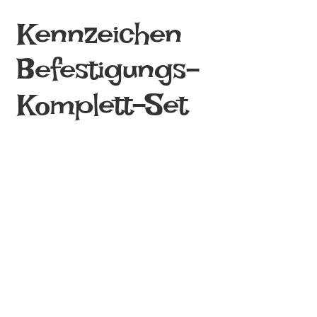
e
Kennzeichen
n
Befestigungs-
b
Komplett-Set
i
e
n
e
.
d
e