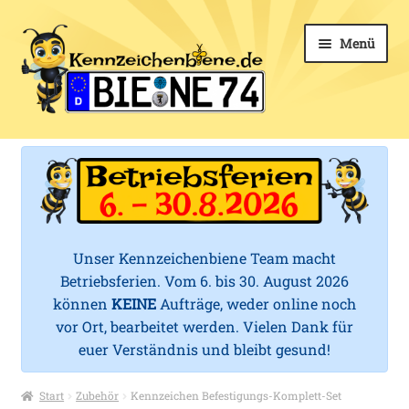
Zur
Zum
Menü
Navigation
Inhalt
springen
springen
k
Kfz-Kennzeichen
e
Kennzeichenhalter
n
n
Mehr Schilder
Unser Kennzeichenbiene Team macht
z
Betriebsferien. Vom 6. bis 30. August 2026
Zubehör
e
können
KEINE
Aufträge, weder online noch
vor Ort, bearbeitet werden. Vielen Dank für
i
Service
euer Verständnis und bleibt gesund!
c
Start
Zubehör
Kennzeichen Befestigungs-Komplett-Set
h