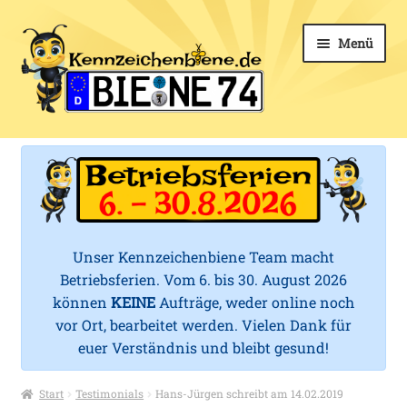
Zur
Zum
Menü
Navigation
Inhalt
springen
springen
k
Unter
Kfz-Kennzeichen
e
öffnen
Unter
Kennzeichenhalter
n
öffnen
n
Unter
Mehr Schilder
öffnen
Unser Kennzeichenbiene Team macht
z
Betriebsferien. Vom 6. bis 30. August 2026
Zubehör
e
können
KEINE
Aufträge, weder online noch
vor Ort, bearbeitet werden. Vielen Dank für
i
Service
euer Verständnis und bleibt gesund!
c
Start
Testimonials
Hans-Jürgen schreibt am 14.02.2019
h