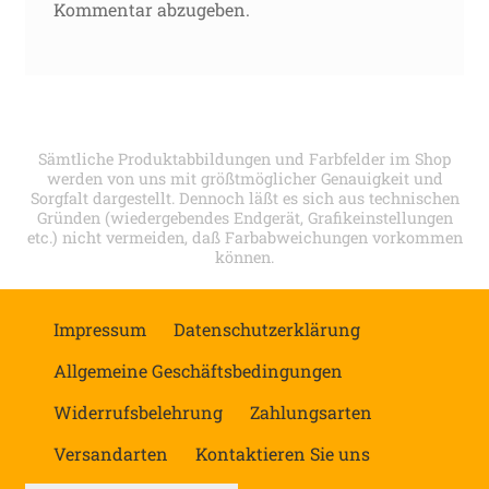
Kommentar abzugeben.
Sämtliche Produktabbildungen und Farbfelder im Shop
werden von uns mit größtmöglicher Genauigkeit und
Sorgfalt dargestellt. Dennoch läßt es sich aus technischen
Gründen (wiedergebendes Endgerät, Grafikeinstellungen
etc.) nicht vermeiden, daß Farbabweichungen vorkommen
können.
Impressum
Datenschutzerklärung
Allgemeine Geschäftsbedingungen
Widerrufsbelehrung
Zahlungsarten
Versandarten
Kontaktieren Sie uns