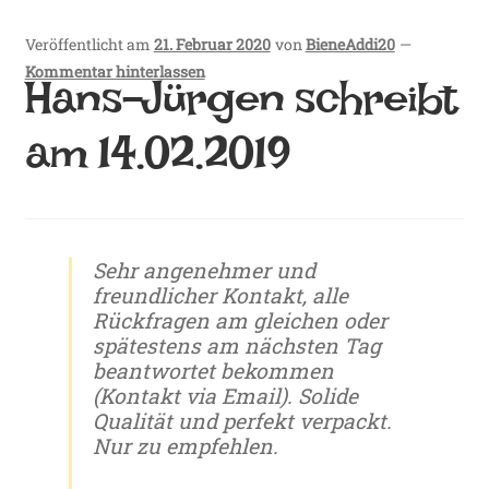
e
Veröffentlicht am
21. Februar 2020
von
BieneAddi20
—
n
Kommentar hinterlassen
Hans-Jürgen schreibt
b
am 14.02.2019
i
e
n
Sehr angenehmer und
e
freundlicher Kontakt, alle
Rückfragen am gleichen oder
.
spätestens am nächsten Tag
d
beantwortet bekommen
(Kontakt via Email). Solide
e
Qualität und perfekt verpackt.
Nur zu empfehlen.